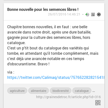
Bonne nouvelle pour les semences libres !
26/07/2016 14:46:21
Chapitre bonnes nouvelles, il en faut : une belle
avancée dans notre droit, après une dure bataille,
gagnée pour la culture des semences libres, hors
catalogue.
C'est un p'tit bout du catalogue des variétés qui
tombe, en attendant qu'il tombe complètement, mais
c'est déjà une avancée notable en ces temps
d'obscurantisme. Bravo !
via :
https://twitter.com/Calimaq/status/75765228282154188
agriculture
alimentaire
biodiversité
catalogue
environn
http://grainesdetroc.fr/article.php?id=316