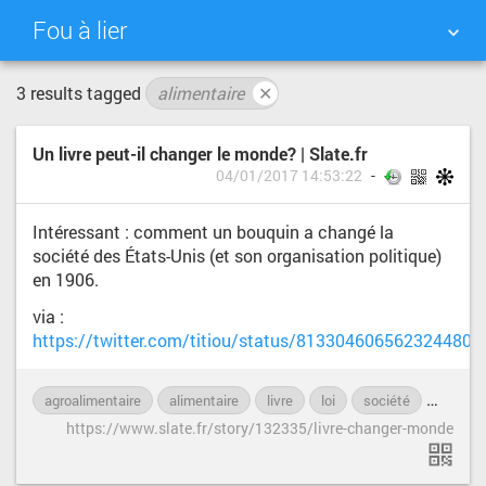
Fou à lier
3 results tagged
alimentaire
✕
NUAGE DE TAGS
MUR D'IMAGES
Un livre peut-il changer le monde? | Slate.fr
QUOTIDIEN
RECHERCHER
04/01/2017 14:53:22
Intéressant : comment un bouquin a changé la
société des États-Unis (et son organisation politique)
en 1906.
via :
https://twitter.com/titiou/status/813304606562324480
agroalimentaire
alimentaire
livre
loi
société
USA
https://www.slate.fr/story/132335/livre-changer-monde