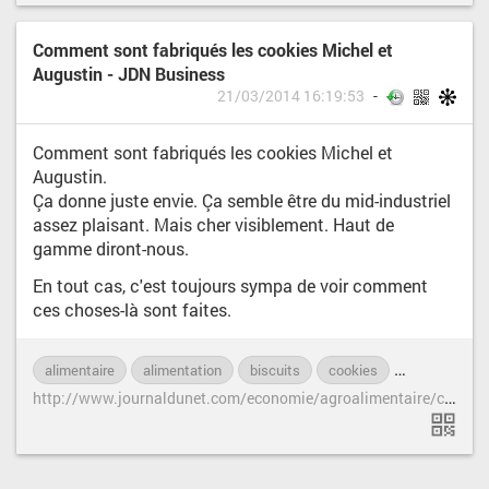
Comment sont fabriqués les cookies Michel et
Augustin - JDN Business
21/03/2014 16:19:53
Comment sont fabriqués les cookies Michel et
Augustin.
Ça donne juste envie. Ça semble être du mid-industriel
assez plaisant. Mais cher visiblement. Haut de
gamme diront-nous.
En tout cas, c'est toujours sympa de voir comment
ces choses-là sont faites.
alimentaire
alimentation
biscuits
cookies
industrie
h
ttp://www.journaldunet.com/economie/agroalimentaire/cookies-michel-et-augustin/