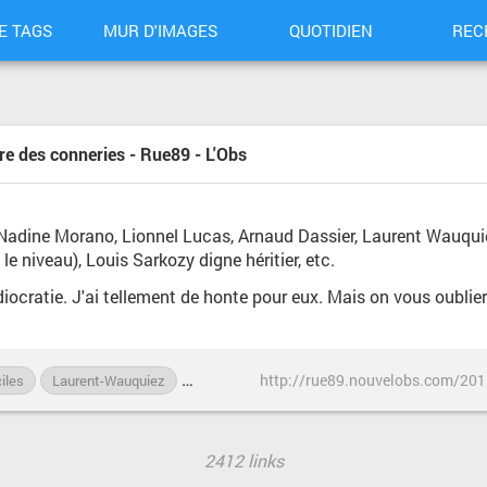
E TAGS
MUR D'IMAGES
QUOTIDIEN
REC
ure des conneries - Rue89 - L'Obs
ers, Nadine Morano, Lionnel Lucas, Arnaud Dassier, Laurent Wauqu
e niveau), Louis Sarkozy digne héritier, etc.
 idiocratie. J'ai tellement de honte pour eux. Mais on vous oubl
iles
Laurent-Wauquiez
Louis-Aliot
Louis-Sarkozy
Nadine-Mora
2412 links