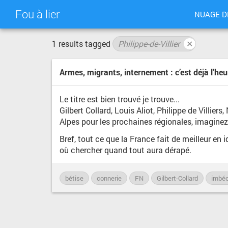
Fou à lier
NUAGE D
1 results tagged
Philippe-de-Villier
✕
Armes, migrants, internement : c’est déjà l’he
Le titre est bien trouvé je trouve...
Gilbert Collard, Louis Aliot, Philippe de Villi
Alpes pour les prochaines régionales, imaginez l
Bref, tout ce que la France fait de meilleur en
où chercher quand tout aura dérapé.
bétise
connerie
FN
Gilbert-Collard
imbéc