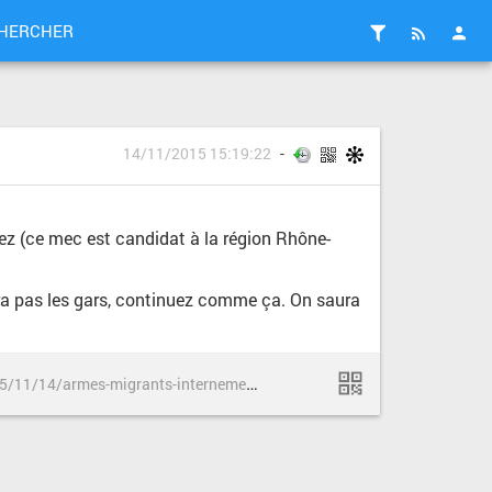
HERCHER
14/11/2015 15:19:22
iez (ce mec est candidat à la région Rhône-
iera pas les gars, continuez comme ça. On saura
h
ttp://rue89.nouvelobs.com/2015/11/14/armes-migrants-internement-deja-lheure-conneries-262088
no
Philippe-de-Villier
triste