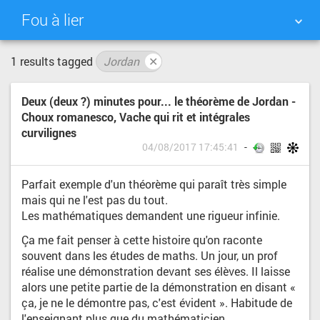
Fou à lier
1 results tagged
Jordan
✕
NUAGE DE TAGS
MUR D'IMAGES
Deux (deux ?) minutes pour... le théorème de Jordan -
QUOTIDIEN
RECHERCHER
Choux romanesco, Vache qui rit et intégrales
curvilignes
04/08/2017 17:45:41
Parfait exemple d'un théorème qui paraît très simple
mais qui ne l'est pas du tout.
Les mathématiques demandent une rigueur infinie.
Ça me fait penser à cette histoire qu'on raconte
souvent dans les études de maths. Un jour, un prof
réalise une démonstration devant ses élèves. Il laisse
alors une petite partie de la démonstration en disant «
ça, je ne le démontre pas, c'est évident ». Habitude de
l'enseignant plus que du mathématicien.