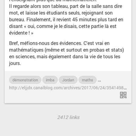
Il regarde alors son tableau, part de la salle sans dire
mot, et laisse les étudiants seuls, rejoignant son
bureau. Finalement, il revient 45 minutes plus tard en
disant « oui, comme je le disais, cette partie là est
évidente ! »
Bref, méfions-nous des évidences. C'est vrai en
mathématiques (même et surtout en probas et stats)
en sciences, mais également dans la vie de tous les
jours.
démonstration
imba
Jordan
maths
mathématiques
h
ttp://eljjdx.canalblog.com/archives/2017/06/24/35414983.html
2412 links