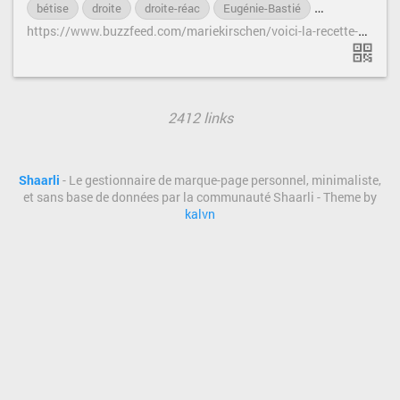
bétise
droite
droite-réac
Eugénie-Bastié
extrême-droite
h
ttps://www.buzzfeed.com/mariekirschen/voici-la-recette-pour-ecrire-un-bon-pamphlet-antifeministe
2412 links
Shaarli
- Le gestionnaire de marque-page personnel, minimaliste,
et sans base de données par la communauté Shaarli - Theme by
kalvn