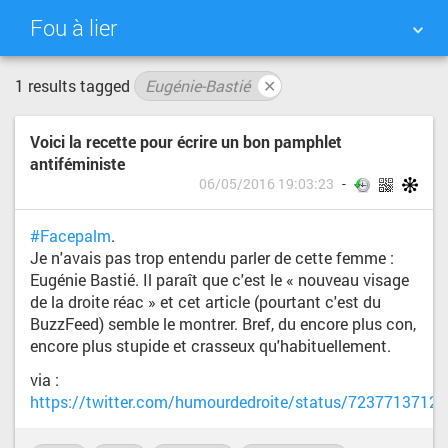
Fou à lier
1 results tagged
Eugénie-Bastié
✕
NUAGE DE TAGS
MUR D'IMAGES
Voici la recette pour écrire un bon pamphlet
QUOTIDIEN
RECHERCHER
antiféministe
06/05/2016 19:03:23
#Facepalm
.
Je n'avais pas trop entendu parler de cette femme :
Eugénie Bastié. Il paraît que c'est le « nouveau visage
de la droite réac » et cet article (pourtant c'est du
BuzzFeed) semble le montrer. Bref, du encore plus con,
encore plus stupide et crasseux qu'habituellement.
via :
https://twitter.com/humourdedroite/status/7237713712