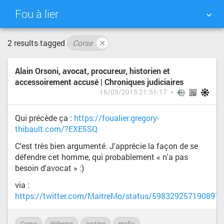
Fou à lier
2 results tagged
Corse
✕
NUAGE DE TAGS
MUR D'IMAGES
Alain Orsoni, avocat, procureur, historien et
QUOTIDIEN
RECHERCHER
accessoirement accusé | Chroniques judiciaires
16/05/2015 21:51:17
Qui précède ça :
https://foualier.gregory-
thibault.com/?EXE5SQ
C'est très bien argumenté. J'apprécie la façon de se
défendre cet homme, qui probablement « n'a pas
besoin d'avocat » :)
via :
https://twitter.com/MaitreMo/status/598329257190891
Corse
défense
justice
mafia
Pascale-Robert-Diard