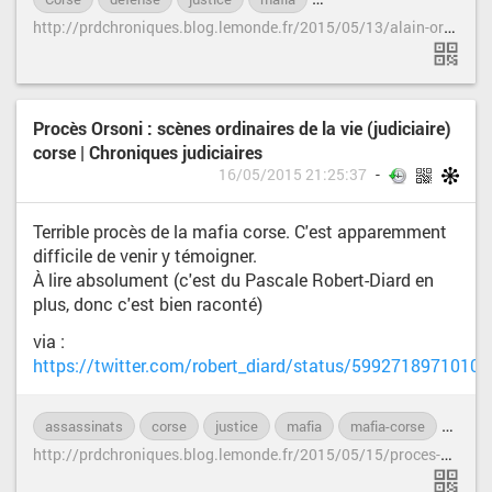
h
ttp://prdchroniques.blog.lemonde.fr/2015/05/13/alain-orsoni-avocat-procureur-historien-et-accessoirement-accuse/
Procès Orsoni : scènes ordinaires de la vie (judiciaire)
corse | Chroniques judiciaires
16/05/2015 21:25:37
Terrible procès de la mafia corse. C'est apparemment
difficile de venir y témoigner.
À lire absolument (c'est du Pascale Robert-Diard en
plus, donc c'est bien raconté)
via :
https://twitter.com/robert_diard/status/5992718971010
assassinats
corse
justice
mafia
mafia-corse
meurt
h
ttp://prdchroniques.blog.lemonde.fr/2015/05/15/proces-orsoni-scenes-ordinaires-de-la-vie-judiciaire-corse/