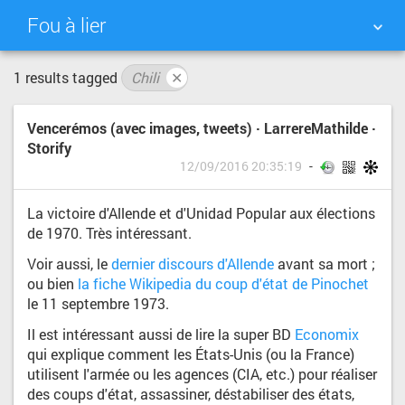
Fou à lier
1 results tagged
Chili
✕
NUAGE DE TAGS
MUR D'IMAGES
Vencerémos (avec images, tweets) · LarrereMathilde ·
QUOTIDIEN
RECHERCHER
Storify
12/09/2016 20:35:19
La victoire d'Allende et d'Unidad Popular aux élections
de 1970. Très intéressant.
Voir aussi, le
dernier discours d'Allende
avant sa mort ;
ou bien
la fiche Wikipedia du coup d'état de Pinochet
le 11 septembre 1973.
Il est intéressant aussi de lire la super BD
Economix
qui explique comment les États-Unis (ou la France)
utilisent l'armée ou les agences (CIA, etc.) pour réaliser
des coups d'état, assassiner, déstabiliser des états,