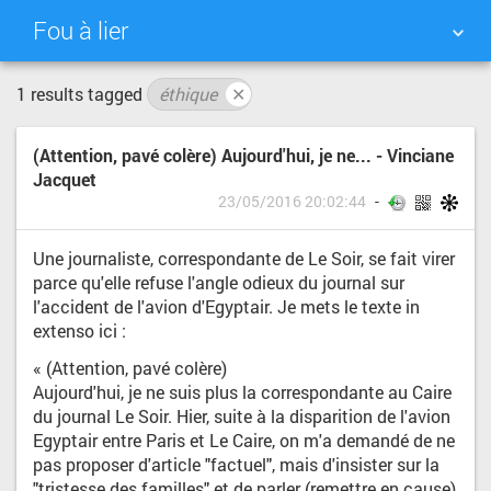
Fou à lier
1 results tagged
éthique
✕
NUAGE DE TAGS
MUR D'IMAGES
(Attention, pavé colère) Aujourd'hui, je ne... - Vinciane
QUOTIDIEN
RECHERCHER
Jacquet
23/05/2016 20:02:44
Une journaliste, correspondante de Le Soir, se fait virer
parce qu'elle refuse l'angle odieux du journal sur
l'accident de l'avion d'Egyptair. Je mets le texte in
extenso ici :
« (Attention, pavé colère)
Aujourd'hui, je ne suis plus la correspondante au Caire
du journal Le Soir. Hier, suite à la disparition de l'avion
Egyptair entre Paris et Le Caire, on m'a demandé de ne
pas proposer d'article "factuel", mais d'insister sur la
"tristesse des familles" et de parler (remettre en cause)