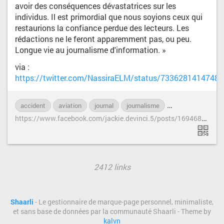
avoir des conséquences dévastatrices sur les
individus. Il est primordial que nous soyions ceux qui
restaurions la confiance perdue des lecteurs. Les
rédactions ne le feront apparemment pas, ou peu.
Longue vie au journalisme d'information. »
via :
https://twitter.com/NassiraELM/status/7336281414748
accident
aviation
journal
journalisme
journaliste
Le
h
ttps://www.facebook.com/jackie.devinci.5/posts/1694682327448908?pnref=story
2412 links
Shaarli
- Le gestionnaire de marque-page personnel, minimaliste,
et sans base de données par la communauté Shaarli - Theme by
kalvn