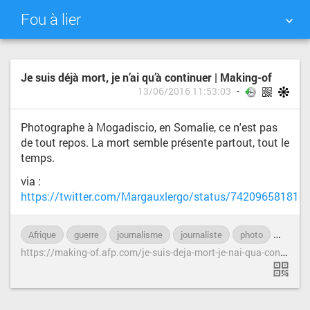
Fou à lier
NUAGE DE TAGS
MUR D'IMAGES
Je suis déjà mort, je n’ai qu’à continuer | Making-of
13/06/2016 11:53:03
QUOTIDIEN
RECHERCHER
Photographe à Mogadiscio, en Somalie, ce n'est pas
de tout repos. La mort semble présente partout, tout le
temps.
via :
https://twitter.com/Margauxlergo/status/742096581810
Afrique
guerre
journalisme
journaliste
photo
photog
h
ttps://making-of.afp.com/je-suis-deja-mort-je-nai-qua-continuer