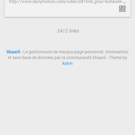
h
ttp://www.dailymotion.com/video/x81fnm_pour-hollande-le-gouvernement-inven_news
2412 links
Shaarli
- Le gestionnaire de marque-page personnel, minimaliste,
et sans base de données par la communauté Shaarli - Theme by
kalvn