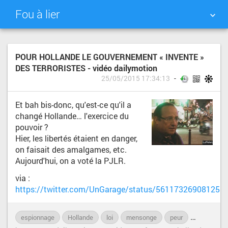
Fou à lier
NUAGE DE TAGS
MUR D'IMAGES
POUR HOLLANDE LE GOUVERNEMENT « INVENTE »
DES TERRORISTES - vidéo dailymotion
QUOTIDIEN
RECHERCHER
25/05/2015 17:34:13
Et bah bis-donc, qu'est-ce qu'il a
changé Hollande… l'exercice du
pouvoir ?
Hier, les libertés étaient en danger,
on faisait des amalgames, etc.
Aujourd'hui, on a voté la PJLR.
via :
https://twitter.com/UnGarage/status/561173269081255
espionnage
Hollande
loi
mensonge
peur
PJL
po