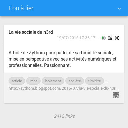
Fou à lier
NUAGE DE TAGS
MUR D'IMAGES
La vie sociale du n3rd
19/07/2016 17:38:17
QUOTIDIEN
RECHERCHER
Article de Zythom pour parler de sa timidité sociale,
mise en perspective avec ses activités numériques et
professionnelles. Passionnant.
article
imba
isolement
société
timidité
Zythom
h
ttp://zythom.blogspot.com/2016/07/la-vie-sociale-du-n3rd.html
2412 links