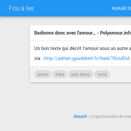
Fou à lier
NUAGE D
Badinons donc avec l'amour… - Polyamour.inf
Un bon texte qui décrit l'amour sous un autre a
via :
http://adrian.gaudebert.fr/feed/?6UuEhA
amour
imba
poly-amour
texte
Shaarli
- Le gestionnaire de ma