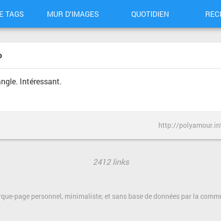
E TAGS
MUR D'IMAGES
QUOTIDIEN
REC
o
ngle. Intéressant.
http://polyamour.i
2412 links
rque-page personnel, minimaliste, et sans base de données par la com