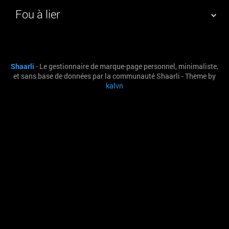
Fou à lier
NUAGE DE TAGS
MUR D'IMAGES
Shaarli
- Le gestionnaire de marque-page personnel, minimaliste,
QUOTIDIEN
RECHERCHER
et sans base de données par la communauté Shaarli - Theme by
kalvn