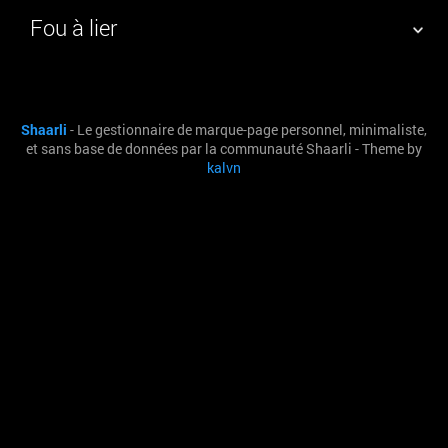
Fou à lier
NUAGE DE TAGS
MUR D'IMAGES
Shaarli
- Le gestionnaire de marque-page personnel, minimaliste,
QUOTIDIEN
RECHERCHER
et sans base de données par la communauté Shaarli - Theme by
kalvn