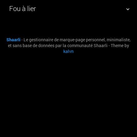
Fou à lier
NUAGE DE TAGS
MUR D'IMAGES
Shaarli
- Le gestionnaire de marque-page personnel, minimaliste,
QUOTIDIEN
RECHERCHER
et sans base de données par la communauté Shaarli - Theme by
kalvn