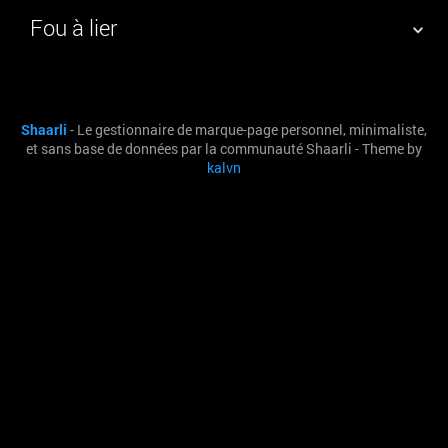
Fou à lier
NUAGE DE TAGS
MUR D'IMAGES
Shaarli
- Le gestionnaire de marque-page personnel, minimaliste,
QUOTIDIEN
RECHERCHER
et sans base de données par la communauté Shaarli - Theme by
kalvn