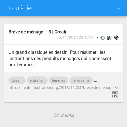
Fou à lier
NUAGE DE TAGS
MUR D'IMAGES
Brève de ménage – 3 | Creali
05/11/2013 22:17:43
QUOTIDIEN
RECHERCHER
Un grand classique en dessin. Pour résumer : les
instructions des produits ménagers qui s'adressent
aux femmes.
dessin
entretien
femmes
féminisme
machisme
mé
http://creali.illustrateur.org/2013/11/04/breve-de-menage-3/
2412 links