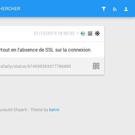
HERCHER
21/12/2015 18:43:32
urtout en l'absence de SSL sur la connexion.
OpsDaily/status/674599363377786880
munauté Shaarli - Theme by
kalvn