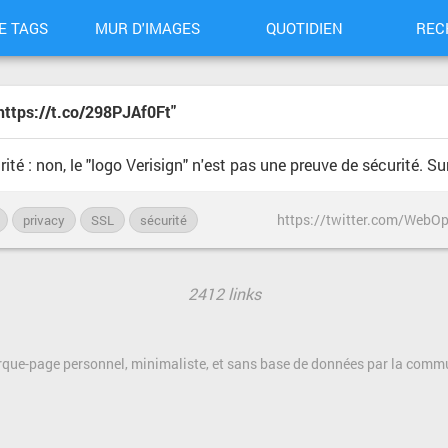
E TAGS
MUR D'IMAGES
QUOTIDIEN
REC
 https://t.co/298PJAf0Ft"
té : non, le "logo Verisign" n'est pas une preuve de sécurité. S
https://twitter.com/Web
privacy
SSL
sécurité
2412 links
rque-page personnel, minimaliste, et sans base de données par la com