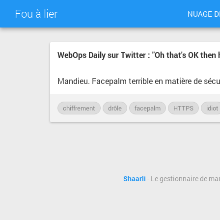
Fou à lier
NUAGE D
WebOps Daily sur Twitter : "Oh that's OK then
Mandieu. Facepalm terrible en matière de sécuri
chiffrement
drôle
facepalm
HTTPS
idiot
Shaarli
- Le gestionnaire de ma