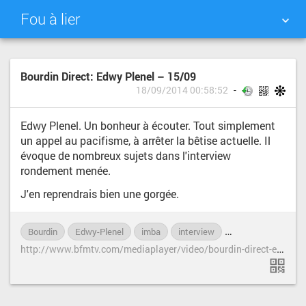
Fou à lier
NUAGE DE TAGS
MUR D'IMAGES
Bourdin Direct: Edwy Plenel – 15/09
18/09/2014 00:58:52
QUOTIDIEN
RECHERCHER
Edwy Plenel. Un bonheur à écouter. Tout simplement
un appel au pacifisme, à arrêter la bêtise actuelle. Il
évoque de nombreux sujets dans l'interview
rondement menée.
J'en reprendrais bien une gorgée.
Bourdin
Edwy-Plenel
imba
interview
journalisme
jo
h
ttp://www.bfmtv.com/mediaplayer/video/bourdin-direct-edwy-plenel-1509-314804.html