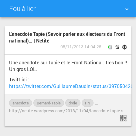
Fou à lier
NUAGE DE TAGS
MUR D'IMAGES
L’anecdote Tapie (Savoir parler aux électeurs du Front
national)… | Netité
QUOTIDIEN
RECHERCHER
05/11/2013 14:04:25
Une anecdote sur Tapie et le Front National. Très bon !!
Un gros LOL.
Twitt ici :
https://twitter.com/GuillaumeDaudin/status/39705042
anecdote
Bernard-Tapie
drôle
FN
Front-National
hu
h
ttp://netite.wordpress.com/2013/11/04/lanecdote-tapie-savoir-parler-aux-electeurs-du-fn/