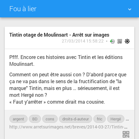
Fou à lier
NUAGE DE TAGS
MUR D'IMAGES
Tintin otage de Moulinsart - Arrêt sur images
27/03/2014 15:58:22
QUOTIDIEN
RECHERCHER
Pfff. Encore ces histoires avec Tintin et les éditions
Moulinsart.
Comment on peut être aussi con ? D'abord parce que
ça ne va pas dans le sens de la fructification de "la
marque" Tintin, mais en plus … sérieusement, il est
mort Hergé non ?
« Faut y'arrêter » comme dirait ma cousine.
argent
BD
cons
droits-d-auteur
fric
Hergé
hérit
h
ttp://www.arretsurimages.net/breves/2014-03-27/Tintin-otage-de-Moulinsart-id17169