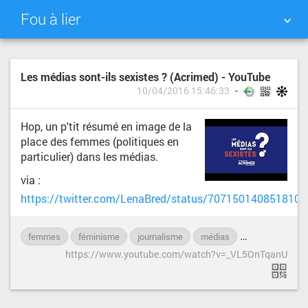
Fou à lier
NUAGE DE TAGS
MUR D'IMAGES
Les médias sont-ils sexistes ? (Acrimed) - YouTube
10/04/2016 15:46:33
QUOTIDIEN
RECHERCHER
Hop, un p'tit résumé en image de la
place des femmes (politiques en
particulier) dans les médias.
via :
https://twitter.com/LenaBred/status/7071501408518103
femmes
féminisme
journalisme
médias
politique
s
https://www.youtube.com/watch?v=_VL5OnTqanU