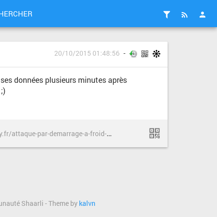
HERCHER
20/10/2015 01:48:56
 ses données plusieurs minutes après
;)
h
ttps://www.information-security.fr/attaque-par-demarrage-a-froid-ou-cold-boot-attack/
l
munauté Shaarli - Theme by
kalvn