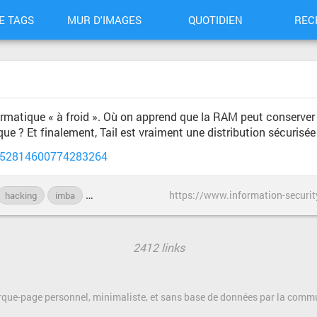
E TAGS
MUR D'IMAGES
QUOTIDIEN
REC
ormatique « à froid ». Où on apprend que la RAM peut conserver
e ? Et finalement, Tail est vraiment une distribution sécurisée 
/652814600774283264
hacking
imba
informatique
Linux
piratage
sécurité
Tai
2412 links
rque-page personnel, minimaliste, et sans base de données par la com