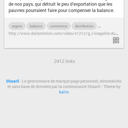
de nos pays, qui détruit le peu d'exportation que les
pauvres pourraient faire pour compenser la balance.
argent
balance
commerce
distribution
inégalité
mo
h
ttp://www.dailymotion.com/video/x121z1g_l-inegalite-du-partage-des-richesses-mondiales_news
2412 links
Shaarli
- Le gestionnaire de marque-page personnel, minimaliste,
et sans base de données par la communauté Shaarli - Theme by
kalvn