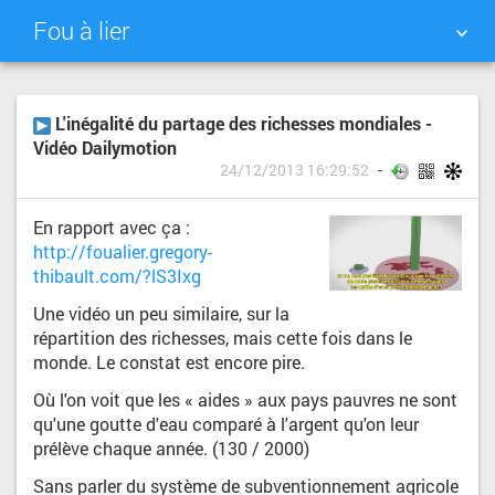
Fou à lier
NUAGE DE TAGS
MUR D'IMAGES
L'inégalité du partage des richesses mondiales -
Vidéo Dailymotion
QUOTIDIEN
RECHERCHER
24/12/2013 16:29:52
En rapport avec ça :
http://foualier.gregory-
thibault.com/?lS3Ixg
Une vidéo un peu similaire, sur la
répartition des richesses, mais cette fois dans le
monde. Le constat est encore pire.
Où l'on voit que les « aides » aux pays pauvres ne sont
qu'une goutte d'eau comparé à l'argent qu'on leur
prélève chaque année. (130 / 2000)
Sans parler du système de subventionnement agricole