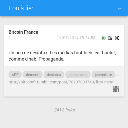
Fou à lier
NUAGE DE TAGS
MUR D'IMAGES
Bitcoin France
11/03/2014 15:24:58
QUOTIDIEN
RECHERCHER
Un peu de désintox. Les médias font bien leur boulot,
comme d'hab. Propagande.
AFP
démenti
désintox
journalisme
journaliste
mens
h
ttp://bitcoinfr.tumblr.com/post/78737033743/first-meta-et-le-bitcoin-aucun-rapport
2412 links