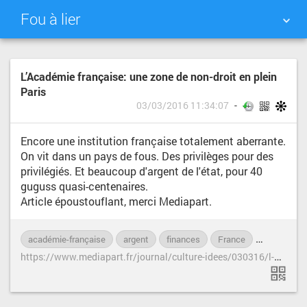
Fou à lier
NUAGE DE TAGS
MUR D'IMAGES
L’Académie française: une zone de non-droit en plein
Paris
QUOTIDIEN
RECHERCHER
03/03/2016 11:34:07
Encore une institution française totalement aberrante.
On vit dans un pays de fous. Des privilèges pour des
privilégiés. Et beaucoup d'argent de l'état, pour 40
guguss quasi-centenaires.
Article époustouflant, merci Mediapart.
académie-française
argent
finances
France
Mediapart
h
ttps://www.mediapart.fr/journal/culture-idees/030316/l-academie-francaise-une-zone-de-non-droit-en-plein-paris