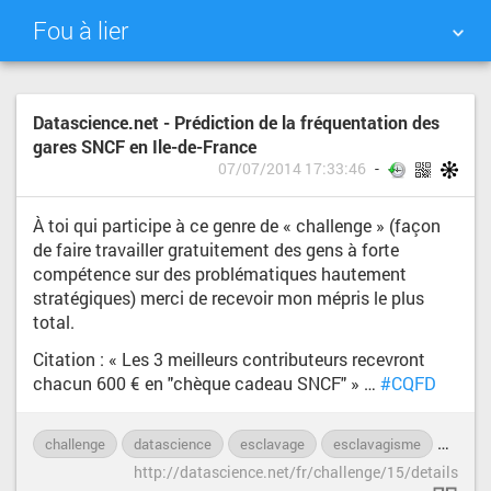
Fou à lier
NUAGE DE TAGS
MUR D'IMAGES
Datascience.net - Prédiction de la fréquentation des
gares SNCF en Ile-de-France
QUOTIDIEN
RECHERCHER
07/07/2014 17:33:46
À toi qui participe à ce genre de « challenge » (façon
de faire travailler gratuitement des gens à forte
compétence sur des problématiques hautement
stratégiques) merci de recevoir mon mépris le plus
total.
Citation : « Les 3 meilleurs contributeurs recevront
chacun 600 € en "chèque cadeau SNCF" » …
#CQFD
challenge
datascience
esclavage
esclavagisme
gratuit
http://datascience.net/fr/challenge/15/details