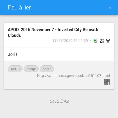
Fou à lier
NUAGE DE TAGS
MUR D'IMAGES
APOD: 2016 November 7 - Inverted City Beneath
Clouds
QUOTIDIEN
RECHERCHER
17/11/2016 22:49:39
Joli !
APOD
image
photo
http://apod.nasa.gov/apod/ap161107.html
2412 links