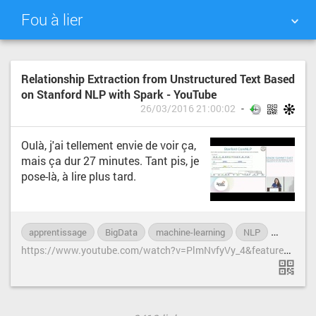
Fou à lier
NUAGE DE TAGS
MUR D'IMAGES
Relationship Extraction from Unstructured Text Based
on Stanford NLP with Spark - YouTube
QUOTIDIEN
RECHERCHER
26/03/2016 21:00:02
Oulà, j'ai tellement envie de voir ça,
mais ça dur 27 minutes. Tant pis, je
pose-là, à lire plus tard.
apprentissage
BigData
machine-learning
NLP
Spark
h
ttps://www.youtube.com/watch?v=PlmNvfyVy_4&feature=youtu.be