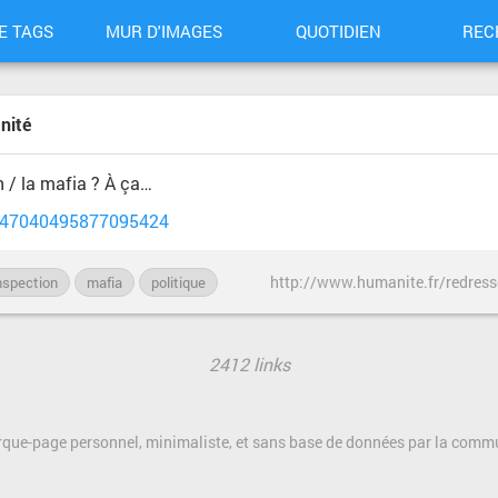
E TAGS
MUR D'IMAGES
QUOTIDIEN
REC
nité
n / la mafia ? À ça…
/747040495877095424
http://www.humanite.fr/redress
nspection
mafia
politique
2412 links
rque-page personnel, minimaliste, et sans base de données par la com