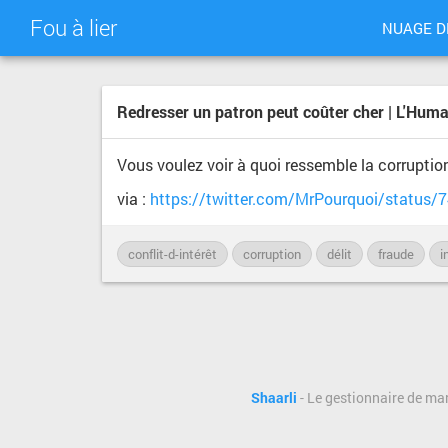
Fou à lier
NUAGE D
Redresser un patron peut coûter cher | L'Huma
Vous voulez voir à quoi ressemble la corruptio
via :
https://twitter.com/MrPourquoi/status
conflit-d-intérêt
corruption
délit
fraude
i
Shaarli
- Le gestionnaire de ma