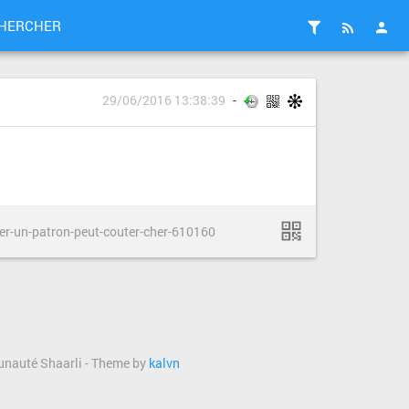
HERCHER
29/06/2016 13:38:39
er-un-patron-peut-couter-cher-610160
munauté Shaarli - Theme by
kalvn