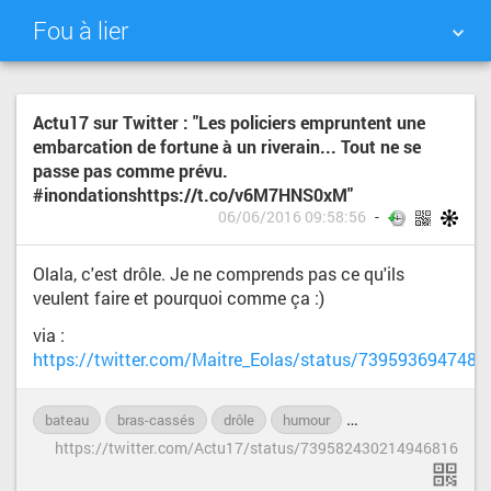
Fou à lier
NUAGE DE TAGS
MUR D'IMAGES
Actu17 sur Twitter : "Les policiers empruntent une
embarcation de fortune à un riverain... Tout ne se
QUOTIDIEN
RECHERCHER
passe pas comme prévu.
#inondationshttps://t.co/v6M7HNS0xM"
06/06/2016 09:58:56
Olala, c'est drôle. Je ne comprends pas ce qu'ils
veulent faire et pourquoi comme ça :)
via :
https://twitter.com/Maitre_Eolas/status/739593694748
bateau
bras-cassés
drôle
humour
innondations
pol
https://twitter.com/Actu17/status/739582430214946816