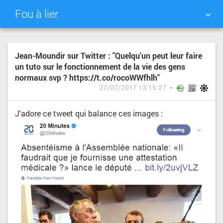
Fou à lier
NUAGE DE TAGS
MUR D'IMAGES
Jean-Moundir sur Twitter : "Quelqu'un peut leur faire
un tuto sur le fonctionnement de la vie des gens
QUOTIDIEN
RECHERCHER
normaux svp ? https://t.co/rocoWWfhlh"
27/07/2017 13:16:27
J'adore ce tweet qui balance ces images :