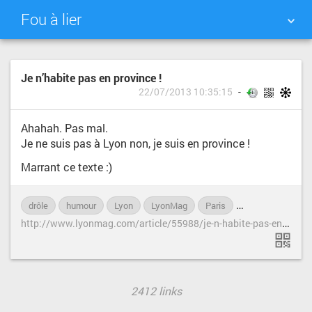
Fou à lier
NUAGE DE TAGS
MUR D'IMAGES
Je n’habite pas en province !
22/07/2013 10:35:15
QUOTIDIEN
RECHERCHER
Ahahah. Pas mal.
Je ne suis pas à Lyon non, je suis en province !
Marrant ce texte :)
drôle
humour
Lyon
LyonMag
Paris
province
tex
h
ttp://www.lyonmag.com/article/55988/je-n-habite-pas-en-province
2412 links