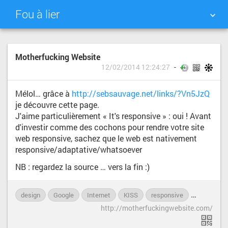
Fou à lier
NUAGE DE TAGS
MUR D'IMAGES
Motherfucking Website
12/02/2014 12:24:27
QUOTIDIEN
RECHERCHER
Mélol… grâce à
http://sebsauvage.net/links/?Vn5JzQ
je découvre cette page.
J'aime particulièrement « It's responsive » : oui ! Avant
d'investir comme des cochons pour rendre votre site
web responsive, sachez que le web est nativement
responsive/adaptative/whatsoever
NB : regardez la source … vers la fin :)
design
Google
Internet
KISS
responsive
site
w
http://motherfuckingwebsite.com/