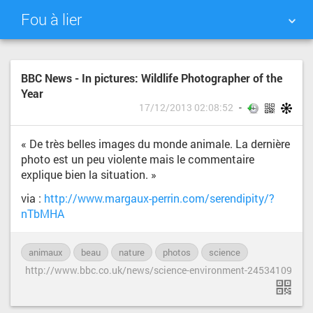
Fou à lier
NUAGE DE TAGS
MUR D'IMAGES
BBC News - In pictures: Wildlife Photographer of the
Year
QUOTIDIEN
RECHERCHER
17/12/2013 02:08:52
« De très belles images du monde animale. La dernière
photo est un peu violente mais le commentaire
explique bien la situation. »
via :
http://www.margaux-perrin.com/serendipity/?
nTbMHA
animaux
beau
nature
photos
science
http://www.bbc.co.uk/news/science-environment-24534109