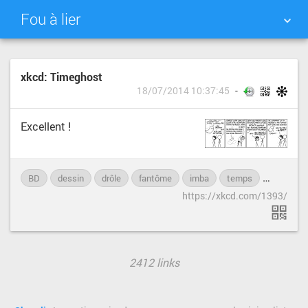
Fou à lier
NUAGE DE TAGS
MUR D'IMAGES
xkcd: Timeghost
18/07/2014 10:37:45
QUOTIDIEN
RECHERCHER
Excellent !
BD
dessin
drôle
fantôme
imba
temps
xkcd
https://xkcd.com/1393/
2412 links