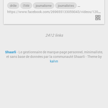
drôle
iTélé
journalisme
journalistes
manipulation
me
h
ttps://www.facebook.com/269655133059043/videos/1202788673079013/
2412 links
Shaarli
- Le gestionnaire de marque-page personnel, minimaliste,
et sans base de données par la communauté Shaarli - Theme by
kalvn