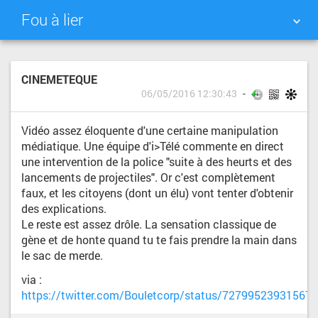
Fou à lier
NUAGE DE TAGS
MUR D'IMAGES
CINEMETEQUE
06/05/2016 12:30:43
QUOTIDIEN
RECHERCHER
Vidéo assez éloquente d'une certaine manipulation
médiatique. Une équipe d'i>Télé commente en direct
une intervention de la police "suite à des heurts et des
lancements de projectiles". Or c'est complètement
faux, et les citoyens (dont un élu) vont tenter d'obtenir
des explications.
Le reste est assez drôle. La sensation classique de
gène et de honte quand tu te fais prendre la main dans
le sac de merde.
via :
https://twitter.com/Bouletcorp/status/72799523931567