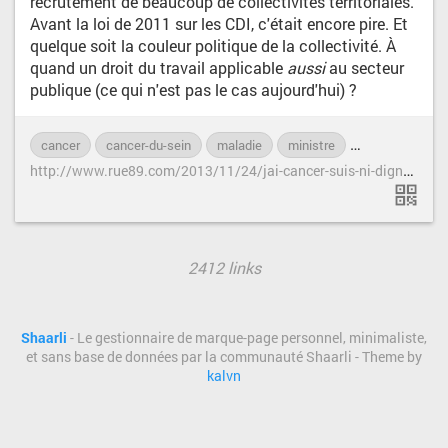
recrutement de beaucoup de collectivités territoriales.
Avant la loi de 2011 sur les CDI, c'était encore pire. Et
quelque soit la couleur politique de la collectivité. À
quand un droit du travail applicable
aussi
au secteur
publique (ce qui n'est pas le cas aujourd'hui) ?
cancer
cancer-du-sein
maladie
ministre
parcours
t
h
ttp://www.rue89.com/2013/11/24/jai-cancer-suis-ni-digne-ni-courageuse-247804
2412 links
Shaarli
- Le gestionnaire de marque-page personnel, minimaliste,
et sans base de données par la communauté Shaarli - Theme by
kalvn