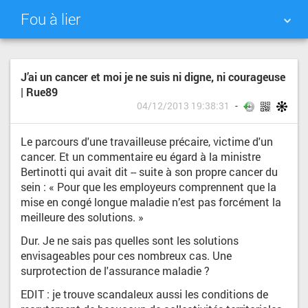
Fou à lier
NUAGE DE TAGS
MUR D'IMAGES
J’ai un cancer et moi je ne suis ni digne, ni courageuse
| Rue89
QUOTIDIEN
RECHERCHER
04/12/2013 19:38:31
Le parcours d'une travailleuse précaire, victime d'un
cancer. Et un commentaire eu égard à la ministre
Bertinotti qui avait dit -- suite à son propre cancer du
sein : « Pour que les employeurs comprennent que la
mise en congé longue maladie n’est pas forcément la
meilleure des solutions. »
Dur. Je ne sais pas quelles sont les solutions
envisageables pour ces nombreux cas. Une
surprotection de l'assurance maladie ?
EDIT : je trouve scandaleux aussi les conditions de