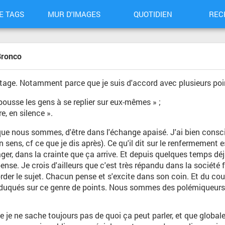
E TAGS
MUR D'IMAGES
QUOTIDIEN
REC
Bronco
rtage. Notamment parce que je suis d'accord avec plusieurs poi
ousse les gens à se replier sur eux-mêmes » ;
, en silence ».
que nous sommes, d'être dans l'échange apaisé. J'ai bien consci
ns, cf ce que je dis après). Ce qu'il dit sur le renfermement est
ger, dans la crainte que ça arrive. Et depuis quelques temps déj
ense. Je crois d'ailleurs que c'est très répandu dans la société
order le sujet. Chacun pense et s'excite dans son coin. Et du cou
uqués sur ce genre de points. Nous sommes des polémiqueurs (c
ue je ne sache toujours pas de quoi ça peut parler, et que globale