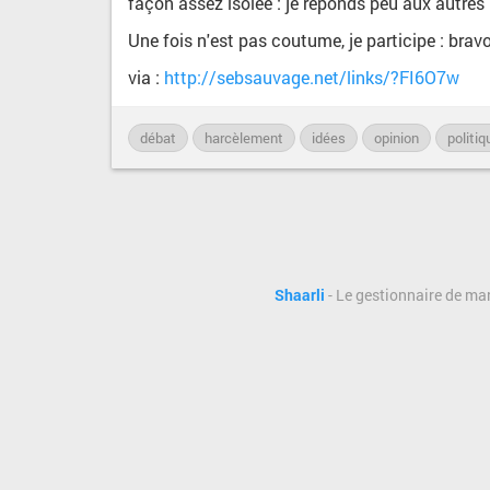
façon assez isolée : je réponds peu aux autres
Une fois n'est pas coutume, je participe : bravo
via :
http://sebsauvage.net/links/?FI6O7w
débat
harcèlement
idées
opinion
politiq
Shaarli
- Le gestionnaire de ma