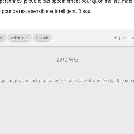
 personnes, je publie pas spécialement pour qu'on me lise, mais
 pour ce texte sensible et intelligent. Bisou.
http://sh
ue
polémique
Shaarli
shaarlieurs
texte
triste
2412 links
rque-page personnel, minimaliste, et sans base de données par la com