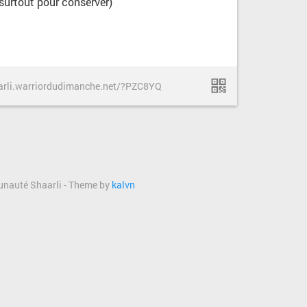
 surtout pour conserver)
aarli.warriordudimanche.net/?PZC8YQ
munauté Shaarli - Theme by
kalvn